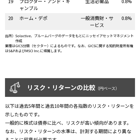
19
プロクター・アンド・ギ
生活必需品
0.8%
ャンブル
20
ホーム・デポ
一般消費財・サ
0.8%
ービス
出所）
Solactive、ブルームバーグのデータをもとにニッセイアセットマネジメント
作成
業種はGICS分類（セクター）によるものです。なお、GICSに関する知的財産所有権
はS&PおよびMSCI Inc.に帰属します。
リスク・リターンの比較
（円ベース）
以下は過去5年間と過去10年間の各指数のリスク・リターンを
示したものです。
一般的に株式は債券に比べ、リスクが高い傾向があります。
なお、リスク・リターンの水準は、計測する期間により異な
ることに留意が必要です。