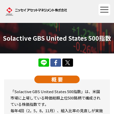
Solactive GBS United States 500指数
ファンド情報
ファンド情報TOP
マーケット情報
基準価額一覧
マーケット情報TOP
資産形成ポータル
ファンド検索
概 要
マーケット指数
資産形成ポータルTOP
ファンド比較
サステナビリティ
マーケットレポート
「Solactive GBS United States 500指数」は、⽶国
決算カレンダー
資産形成サービス
市場に上場している時価総額上位500銘柄で構成され
サステナビリティTOP
大関 洋の「十字路」
ニッセイアセットについて
ている株価指数です。
海外休日カレンダー
毎年4回（2，5，8，11⽉）、組⼊⽐率の⾒直しが実施
Nダイレクト
サステナビリティ経営
コラム