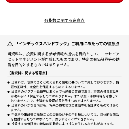
各指数に関する留意点
「インデックスハンドブック」ご利用にあたっての留意点
当資料は、投資に関する参考情報の提供を目的として、ニッセイア
セットマネジメントが作成したものであり、特定の有価証券等の勧
誘を目的とするものではありません。
【当資料に関する留意点】
当資料は、信頼できると考えられる情報に基づいて作成しておりますが、情
報の正確性、完全性を保証するものではありません。
当資料のグラフ・数値等はあくまでも過去の実績であり、将来の投資収益を
示唆あるいは保証するものではありません。また税金・手数料等を考慮して
おりませんので、実質的な投資成果を示すものではありません。
当資料のいかなる内容も、将来の市場環境の変動等を保証するものではあり
ません。
手数料や報酬等の種類ごとの金額及びその合計額については、具体的な商品
を勧誘するものではないので、表示することができません。
投資する有価証券の価格の変動等により損失を生じるおそれがあります。