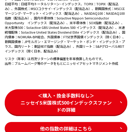
日経平均：日経平均トータルリターン･インデックス、TOPIX：TOPIX（配当込
み）、外国株式：MSCIコクサイ･インデックス（配当込み）、新興国株式：MSCIエ
マージング･マーケット・インデックス（配当込み）、NASDAQ100：NASDAQ100
指数（配当込み）、国内半導体株：Solactive Nippon Semiconductor
Opportunity インデックス（配当込み）、米半導体株：SOX指数（配当込み）、
米大型株500：Solactive GBS United States 500 インデックス（配当込み）、米連
続増配株：Solactive United States Dividend Elite インデックス（配当込み）、国
内債券：NOMURA-BPI総合、外国債券：FTSE世界国債インデックス（除く日本）、
新興国債券：JPモルガン・エマージング・マーケット・ボンド・インデックス・プ
ラス、国内リート：東証REIT指数（配当込み）、外国リート：S&PグローバルREIT
インデックス（除く日本、配当込み）
リスク（年率）は月次リターンの標準偏差を年率換算したものです。
出所：
ブルームバーグ等のデータをもとにニッセイアセットマネジメント作成
＜購入・換金手数料なし＞
ニッセイS米国株式500インデックスファン
ドの詳細
他の指数の詳細はこちら