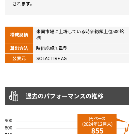
されます。
ニッセイアセットについてTOP
投資信託新商品のご案内
Goal Navi
SDGsとは？
ファンドレポート
最新情報
法人のお客さま
会社情報
投資信託償還商品のご案内
トップメッセージ
資産形成サポート
プレスリリース
⽶国市場に上場している時価総額上位500銘
採用情報
English
ちょこっと3分！ファンドシアター
構成銘柄
特別対談
柄
NAMシティ
受賞歴
有価証券届出書の効力の発生の有無について
算出方法
時価総額加重型
サステナビリティ経営基本方針
検索したいキーワードを入力してください。
お問い合わせ
方針・その他開示情報
公表元
SOLACTIVE AG
こだわりのインデックスファンド 購入・換金手数料なしシ
サステナビリティ推進体制
リーズ
よくあるご質問
採用情報
ニッセイアセットの重要課題
確定拠出年金について
投資の教室
公式キャラクターのご紹介
サステナビリティへの取り組み
過去のパフォーマンスの推移
資産形成はじめるなら
確定拠出年金制度について
サステナビリティレポート
確定拠出年金での商品の選び方について
サステナブル投資
確定拠出年金 基準価額一覧
日本版スチュワードシップ・コードへの対応