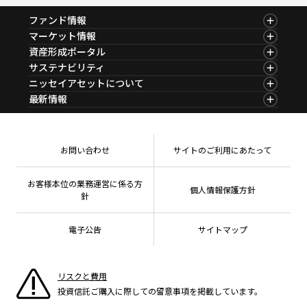
ファンド情報
ファンド情報TOP
マーケット情報
基準価額一覧
マーケット情報TOP
資産形成ポータル
ファンド検索
マーケット指数
資産形成ポータルTOP
サステナビリティ
ファンド比較
マーケットレポート
サステナビリティTOP
ニッセイアセットについて
決算カレンダー
コラム
資産形成サービス
サステナビリティ経営
海外休日カレンダー
ニッセイアセットについてTOP
最新情報
ファンドレポート
サステナブル投資
投資信託新商品のご案内
会社情報
Nダイレクト
マーケットニュース
投資信託償還商品のご案内
プレスリリース
Goal Navi
商品ニュース
ちょこっと3分！ファンドシアター
受賞歴
おしらせ
有価証券届出書の効力の発生の有無について
方針・その他開示情報
メディア
お問い合わせ
サイトのご利用にあたって
資産形成サポート
こだわりのインデックスファンド 購入・換金手数料
採用情報
なしシリーズ
NAMシティ
公式キャラクターのご紹介
確定拠出年金について
お問い合わせ
お客様本位の業務運営に係る方
個人情報保護方針
よくあるご質問
針
投資の教室
電子公告
サイトマップ
リスクと費用
投資信託ご購入に際しての留意事項を掲載しています。