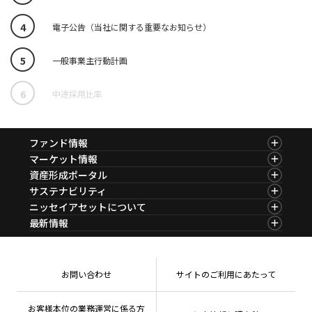
ESGへの取り組み
4
電子公告（当社に関する重要なお知らせ）
議決権行使について
5
一般事業主行動計画
国内株式議決権行使の方針と判断基準
6
中途採用比率
サステナビリティレポート等
ファンド情報
ファンド情報TOP
マーケット情報
基準価額一覧
マーケット情報TOP
資産形成ポータル
ファンド検索
マーケット指数
資産形成ポータルTOP
サステナビリティ
ファンド比較
マーケットレポート
サステナビリティTOP
ニッセイアセットについて
決算カレンダー
コラム
資産形成サービス
サステナビリティ経営
海外休日カレンダー
ニッセイアセットについてTOP
最新情報
ファンドレポート
サステナブル投資
投資信託新商品のご案内
会社情報
Nダイレクト
マーケットニュース
投資信託償還商品のご案内
プレスリリース
Goal Navi
商品ニュース
ちょこっと3分！ファンドシアター
受賞歴
おしらせ
有価証券届出書の効力の発生の有無について
方針・その他開示情報
メディア
お問い合わせ
サイトのご利用にあたって
資産形成サポート
こだわりのインデックスファンド 購入・換金手数料
採用情報
なしシリーズ
NAMシティ
公式キャラクターのご紹介
確定拠出年金について
お問い合わせ
お客様本位の業務運営に係る方