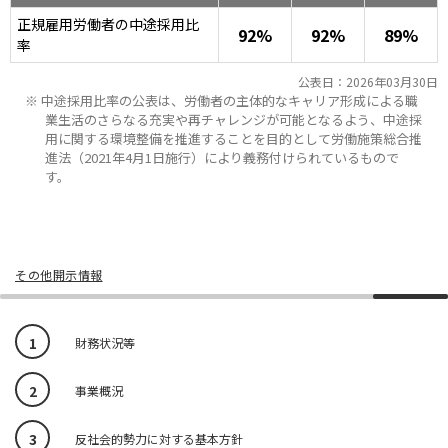
ニッセイアセットについてTOP
投資信託新商品のご案内
正規雇用労働者の中途採用比
Goal Navi
92%
92%
89%
SDGsとは？
ファンドレポート
最新情報
法人のお客さま
率
会社情報
投資信託償還商品のご案内
トップメッセージ
資産形成サポート
公表日：2026年03月30日
中途採用比率の公表は、労働者の主体的なキャリア形成による職
プレスリリース
採用情報
English
ちょこっと3分！ファンドシアター
業生活のさらなる充実や再チャレンジが可能となるよう、中途採
特別対談
NAMシティ
用に関する環境整備を推進することを目的として労働施策総合推
受賞歴
有価証券届出書の効力の発生の有無について
進法（2021年4月1日施行）により義務付けられているもので
サステナビリティ経営基本方針
す。
検索したいキーワードを入力してください。
お問い合わせ
方針・その他開示情報
こだわりのインデックスファンド 購入・換金手数料なしシ
サステナビリティ推進体制
リーズ
よくあるご質問
採用情報
ニッセイアセットの重要課題
確定拠出年金について
投資の教室
その他開示情報
公式キャラクターのご紹介
サステナビリティへの取り組み
資産形成はじめるなら
確定拠出年金制度について
1
サステナビリティレポート
財務状況等
確定拠出年金での商品の選び方について
サステナブル投資
2
事業概況
確定拠出年金 基準価額一覧
日本版スチュワードシップ・コードへの対応
3
反社会的勢力に対する基本方針