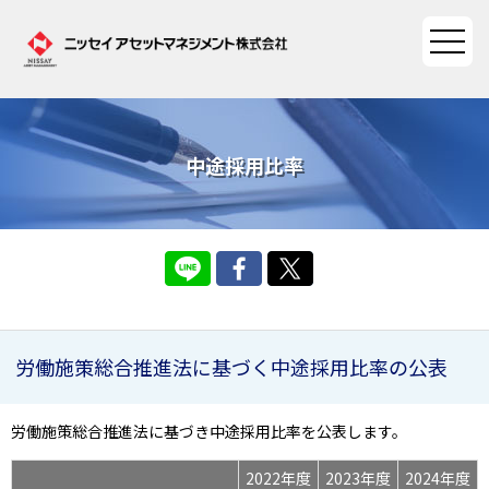
ファンド情報
中途採用比率
ファンド情報TOP
マーケット情報
基準価額一覧
マーケット情報TOP
資産形成ポータル
ファンド検索
マーケット指数
資産形成ポータルTOP
労働施策総合推進法に基づく中途採用比率の公表
ファンド比較
サステナビリティ
マーケットレポート
決算カレンダー
資産形成サービス
労働施策総合推進法に基づき中途採用比率を公表します。
サステナビリティTOP
大関 洋の「十字路」
ニッセイアセットについて
海外休日カレンダー
Nダイレクト
2022年度
2023年度
2024年度
サステナビリティ経営
コラム