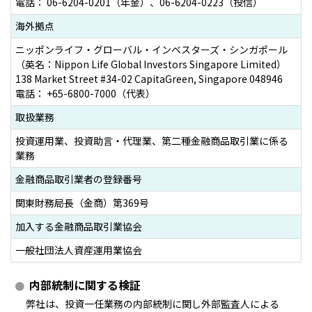
電話： 06-6204-0201（年金）、06-6204-0223（投信）
ESGへの取り組み
海外拠点
ニッポンライフ・グローバル・インベスターズ・シンガポール
議決権行使について
（英名：Nippon Life Global Investors Singapore Limited）
138 Market Street #34-02 CapitaGreen, Singapore 048946
国内株式議決権行使の方針と判断基準
電話： +65-6800-7000（代表）
サステナビリティレポート等
取扱業務
投資運用業、投資助言・代理業、第二種金融商品取引業に係る
業務
金融商品取引業者の登録番号
関東財務局長（金商）第369号
加入する金融商品取引業協会
一般社団法人資産運用業協会
内部統制に関する検証
弊社は、投資一任業務の内部統制に関し外部監査人による