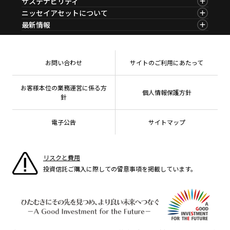
サステナビリティ
ファンド比較
マーケットレポート
サステナビリティTOP
ニッセイアセットについて
決算カレンダー
コラム
資産形成サービス
サステナビリティ経営
海外休日カレンダー
ニッセイアセットについてTOP
最新情報
ファンドレポート
サステナブル投資
投資信託新商品のご案内
会社情報
Nダイレクト
マーケットニュース
投資信託償還商品のご案内
プレスリリース
Goal Navi
商品ニュース
ちょこっと3分！ファンドシアター
受賞歴
おしらせ
有価証券届出書の効力の発生の有無について
方針・その他開示情報
メディア
お問い合わせ
サイトのご利用にあたって
資産形成サポート
こだわりのインデックスファンド 購入・換金手数料
採用情報
なしシリーズ
NAMシティ
公式キャラクターのご紹介
確定拠出年金について
お問い合わせ
お客様本位の業務運営に係る方
個人情報保護方針
よくあるご質問
針
投資の教室
電子公告
サイトマップ
リスクと費用
投資信託ご購入に際しての留意事項を掲載しています。