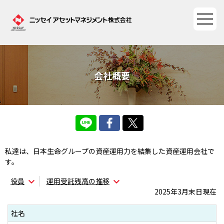
ファンド情報
会社概要
ファンド情報TOP
マーケット情報
基準価額一覧
マーケット情報TOP
資産形成ポータル
ファンド検索
私達は、日本生命グループの資産運用力を結集した資産運用会社で
マーケット指数
す。
資産形成ポータルTOP
ファンド比較
サステナビリティ
マーケットレポート
役員
運用受託残高の推移
決算カレンダー
資産形成サービス
2025年3月末日現在
サステナビリティTOP
大関 洋の「十字路」
ニッセイアセットについて
海外休日カレンダー
社名
Nダイレクト
サステナビリティ経営
コラム