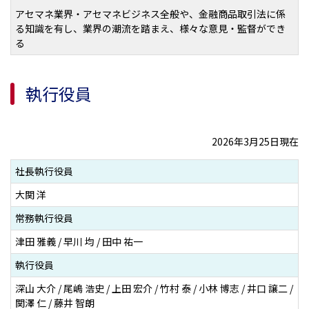
アセマネ業界・アセマネビジネス全般や、金融商品取引法に係
る知識を有し、業界の潮流を踏まえ、様々な意見・監督ができ
る
執行役員
2026年3月25日現在
社長執行役員
大関 洋
常務執行役員
津田 雅義 / 早川 均 / 田中 祐一
執行役員
深山 大介 / 尾嶋 浩史 / 上田 宏介 / 竹村 泰 / 小林 博志 / 井口 譲二 /
関澤 仁 / 藤井 智朗