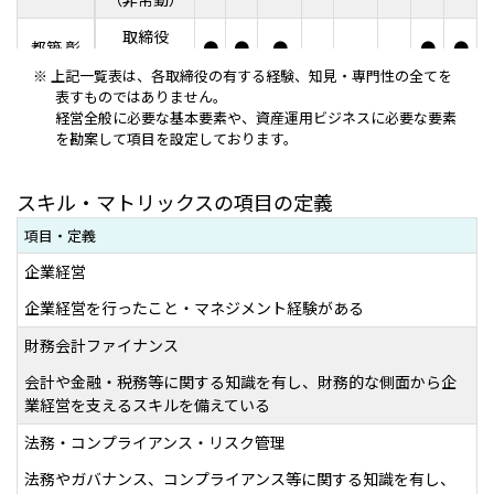
取締役
都築 彰
●
●
●
●
●
（非常勤）
上記一覧表は、各取締役の有する経験、知見・専門性の全てを
表すものではありません。
社外取締役
黒沼 悦郎
●
●
経営全般に必要な基本要素や、資産運用ビジネスに必要な要素
（非常勤）
を勘案して項目を設定しております。
社外取締役
濵 正孝
●
●
●
●
●
●
（非常勤）
スキル・マトリックスの項目の定義
社外取締役
岩下 直行
●
●
●
項目
・定義
（非常勤）
企業経営
社外取締役
小林 悦子
●
●
●
●
●
●
（非常勤）
企業経営を行ったこと・マネジメント経験がある
財務会計ファイナンス
会計や金融・税務等に関する知識を有し、財務的な側面から企
業経営を支えるスキルを備えている
法務・コンプライアンス・リスク管理
法務やガバナンス、コンプライアンス等に関する知識を有し、