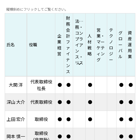
縦横斜めにフリックしてご覧ください。
財
法
務
務・
会
営
テ
グ
資
コン
企
計
人
業・
ク
ロ
産
プラ
業
フ
材
マー
ノ
氏名
役職
ー
運
イア
経
ァ
戦
ケテ
ロ
バ
用
ン
営
イ
略
ィン
ジ
ル
業
ス・
ナ
グ
ー
リス
ン
ク管
ス
理
代表取締役
大関 洋
●
●
●
●
●
社長
深山 大介
代表取締役
●
●
●
●
●
上田 宏介
取締役
●
●
●
●
●
取締役
岡本 慎一
●
●
●
●
（非常勤）