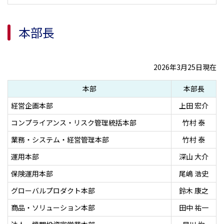
本部長
2026年3月25日現在
本部
本部長
経営企画本部
上田 宏介
コンプライアンス・リスク管理統括本部
竹村 泰
業務・システム・経営管理本部
竹村 泰
運用本部
深山 大介
保険運用本部
尾嶋 浩史
グローバルプロダクト本部
鈴木 康之
商品・ソリューション本部
田中 祐一