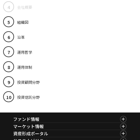
4
会社概要
5
組織図
6
沿革
7
運用哲学
8
運用体制
9
投資顧問分野
10
投資信託分野
ファンド情報
ファンド情報TOP
マーケット情報
基準価額一覧
マーケット情報TOP
資産形成ポータル
ファンド検索
マーケット指数
資産形成ポータルTOP