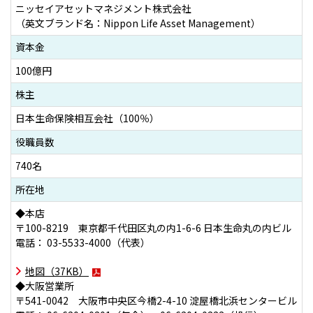
ニッセイアセットマネジメント株式会社
ニッセイアセットについてTOP
投資信託新商品のご案内
Goal Navi
（英文ブランド名：Nippon Life Asset Management）
SDGsとは？
ファンドレポート
最新情報
法人のお客さま
会社情報
資本金
投資信託償還商品のご案内
トップメッセージ
資産形成サポート
100億円
プレスリリース
採用情報
English
ちょこっと3分！ファンドシアター
特別対談
株主
NAMシティ
受賞歴
有価証券届出書の効力の発生の有無について
サステナビリティ経営基本方針
日本生命保険相互会社（100％）
検索したいキーワードを入力してください。
お問い合わせ
方針・その他開示情報
こだわりのインデックスファンド 購入・換金手数料なしシ
役職員数
サステナビリティ推進体制
リーズ
よくあるご質問
740名
採用情報
ニッセイアセットの重要課題
確定拠出年金について
投資の教室
所在地
公式キャラクターのご紹介
サステナビリティへの取り組み
◆本店
資産形成はじめるなら
確定拠出年金制度について
〒100-8219 東京都千代田区丸の内1-6-6 日本生命丸の内ビル
サステナビリティレポート
電話： 03-5533-4000（代表）
確定拠出年金での商品の選び方について
地図（37KB）
サステナブル投資
◆大阪営業所
確定拠出年金 基準価額一覧
〒541-0042 大阪市中央区今橋2-4-10 淀屋橋北浜センタービル
日本版スチュワードシップ・コードへの対応