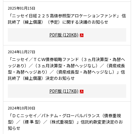
2025年01月15日
ESGへの取り組み
「ニッセイ日経２２５高値参照型アロケーションファンド」 信
託終了（繰上償還）（予定）に関する決議のお知らせ
議決権行使について
PDF版
(120KB)
国内株式議決権行使の方針と判断基準
サステナビリティレポート等
2024年11月27日
「ニッセイ／ＴＣＷ債券戦略ファンド（３ヵ月決算型・為替ヘ
ッジあり）／（３ヵ月決算型・為替ヘッジなし）／（資産成長
型・為替ヘッジあり）／（資産成長型・為替ヘッジなし）」信
託終了（繰上償還）決定のお知らせ
PDF版
(117KB)
2024年10月30日
「ＤＣニッセイ／パトナム・グローバルバランス（債券重視
型）／（標 準 型）／（株式重視型）」信託約款変更決定のお
知らせ