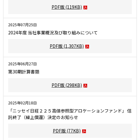
ニッセイアセットについてTOP
投資信託新商品のご案内
PDF版
(119KB)
Goal Navi
SDGsとは？
ファンドレポート
最新情報
法人のお客さま
会社情報
投資信託償還商品のご案内
2025年07月25日
トップメッセージ
資産形成サポート
プレスリリース
2024年度 当社事業概況及び取り組みについて
採用情報
English
ちょこっと3分！ファンドシアター
特別対談
NAMシティ
受賞歴
PDF版
(1,307KB)
有価証券届出書の効力の発生の有無について
サステナビリティ経営基本方針
検索したいキーワードを入力してください。
お問い合わせ
方針・その他開示情報
こだわりのインデックスファンド 購入・換金手数料なしシ
2025年06月27日
サステナビリティ推進体制
リーズ
よくあるご質問
第30期計算書類
採用情報
ニッセイアセットの重要課題
確定拠出年金について
投資の教室
PDF版
(298KB)
公式キャラクターのご紹介
サステナビリティへの取り組み
資産形成はじめるなら
確定拠出年金制度について
2025年02月18日
サステナビリティレポート
「ニッセイ日経２２５高値参照型アロケーションファンド」 信
確定拠出年金での商品の選び方について
託終了（繰上償還）決定のお知らせ
サステナブル投資
確定拠出年金 基準価額一覧
PDF版
(77KB)
日本版スチュワードシップ・コードへの対応