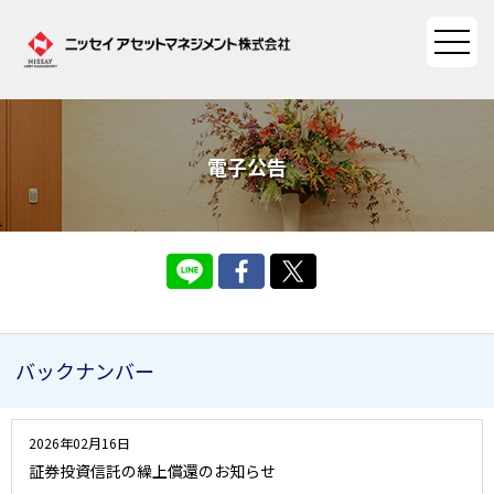
ファンド情報
電子公告
ファンド情報TOP
マーケット情報
基準価額一覧
マーケット情報TOP
資産形成ポータル
ファンド検索
マーケット指数
資産形成ポータルTOP
バックナンバー
ファンド比較
サステナビリティ
マーケットレポート
決算カレンダー
資産形成サービス
サステナビリティTOP
大関 洋の「十字路」
2026年02月16日
ニッセイアセットについて
海外休日カレンダー
証券投資信託の繰上償還のお知らせ
Nダイレクト
サステナビリティ経営
コラム