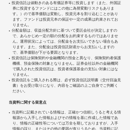
投資信託は値動きのある有価証券等に投資します（また、外国証
券に投資するファンドにはこの他に為替変動リスクもありま
す。）ので基準価額は変動し、投資元本を割り込むことがあり
ます。ファンドは投資元本の保証や一定の成果は約束されてお
りません。
分配金額は、収益分配方針に基づいて委託会社が決定しますの
で、あらかじめ一定の額の分配をお約束するものではありませ
ん。運用状況によっては、分配金をお支払いできない場合もあ
ります。また、分配金は投資信託財産からお支払いしますの
で、基準価額が下がる要因となります。
投資信託は保険契約や金融機関の預金と異なり、保険契約者保護
機構、預金保険の対象となりません。証券会社以外の金融機関
で購入された投資信託は、投資者保護基金の支払い対象にはな
りません。
投資信託をご購入される際は、必ず投資信託説明書（交付目論見
書）をお受け取りになり、内容をご確認の上ご自身でご判断く
ださい。
当資料に関する留意点
当資料に記載されている情報は、正確かつ信頼しうると考える情
報源から入手した情報およびその情報を基に作成した情報であ
り、情報の正確性等については万全を期しておりますが、入手
情報の誤り、またはその他の要因が有りうるため、当資料に記