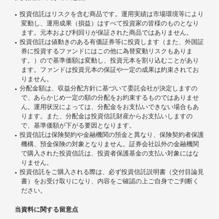
投資信託はリスクを含む商品です。運用実績は市場環境等により
変動し、運用成果（損益）はすべて投資家の皆様のものとなり
ます。元本および利回りが保証された商品ではありません。
投資信託は値動きのある有価証券等に投資します（また、外国証
券に投資するファンドにはこの他に為替変動リスクもありま
す。）ので基準価額は変動し、投資元本を割り込むことがあり
ます。ファンドは投資元本の保証や一定の成果は約束されてお
りません。
分配金額は、収益分配方針に基づいて委託会社が決定しますの
で、あらかじめ一定の額の分配をお約束するものではありませ
ん。運用状況によっては、分配金をお支払いできない場合もあ
ります。また、分配金は投資信託財産からお支払いしますの
で、基準価額が下がる要因となります。
投資信託は保険契約や金融機関の預金と異なり、保険契約者保護
機構、預金保険の対象となりません。証券会社以外の金融機関
で購入された投資信託は、投資者保護基金の支払い対象にはな
りません。
投資信託をご購入される際は、必ず投資信託説明書（交付目論見
書）をお受け取りになり、内容をご確認の上ご自身でご判断く
ださい。
当資料に関する留意点