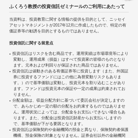
ふくろう教授の投資信託ゼミナールのご利用にあたって
当資料は、投資教育に関する情報の提供を目的として、ニッセイ
アセットマネジメントが2017年12月に作成したもので、特定の有
価証券等の勧誘を目的とするものではありません。
投資信託に関する留意点
投資信託はリスクを含む商品です。運用実績は市場環境等により
変動し、運用成果（損益）はすべて投資家の皆様のものとなり
ます。元本および利回りが保証された商品ではありません。
投資信託は値動きのある有価証券等に投資します（また、外国証
券に投資するファンドにはこの他に為替変動リスクもありま
す。）ので基準価額は変動し、投資元本を割り込むことがあり
ます。ファンドは投資元本の保証や一定の成果は約束されてお
りません。
分配金額は、収益分配方針に基づいて委託会社が決定しますの
で、あらかじめ一定の額の分配をお約束するものではありませ
ん。運用状況によっては、分配金をお支払いできない場合もあ
ります。また、分配金は投資信託財産からお支払いしますの
で、基準価額が下がる要因となります。
投資信託は保険契約や金融機関の預金と異なり、保険契約者保護
機構、預金保険の対象となりません。証券会社以外の金融機関