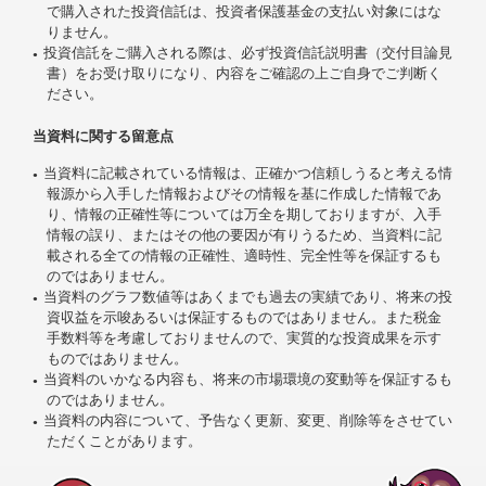
で購入された投資信託は、投資者保護基金の支払い対象にはな
りません。
投資信託をご購入される際は、必ず投資信託説明書（交付目論見
書）をお受け取りになり、内容をご確認の上ご自身でご判断く
ださい。
当資料に関する留意点
当資料に記載されている情報は、正確かつ信頼しうると考える情
報源から入手した情報およびその情報を基に作成した情報であ
り、情報の正確性等については万全を期しておりますが、入手
情報の誤り、またはその他の要因が有りうるため、当資料に記
載される全ての情報の正確性、適時性、完全性等を保証するも
のではありません。
当資料のグラフ数値等はあくまでも過去の実績であり、将来の投
資収益を示唆あるいは保証するものではありません。また税金
手数料等を考慮しておりませんので、実質的な投資成果を示す
ものではありません。
当資料のいかなる内容も、将来の市場環境の変動等を保証するも
のではありません。
当資料の内容について、予告なく更新、変更、削除等をさせてい
ただくことがあります。